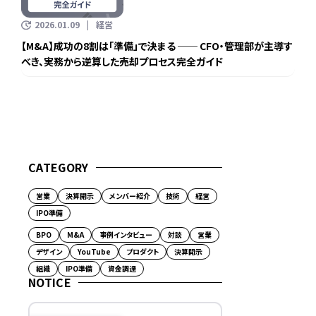
2026.01.09
経営
【M&A】成功の8割は「準備」で決まる ── CFO・管理部が主導す
べき、実務から逆算した売却プロセス完全ガイド
CATEGORY
営業
決算開示
メンバー紹介
技術
経営
IPO準備
BPO
M&A
事例インタビュー
対談
営業
デザイン
YouTube
プロダクト
決算開示
組織
IPO準備
資金調達
NOTICE