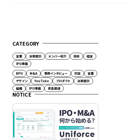
CATEGORY
営業
決算開示
メンバー紹介
技術
経営
IPO準備
BPO
M&A
事例インタビュー
対談
営業
デザイン
YouTube
プロダクト
決算開示
組織
IPO準備
資金調達
NOTICE