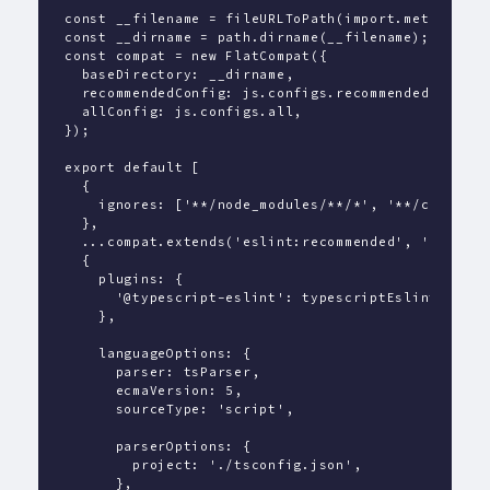
const __filename = fileURLToPath(import.meta.url);
const __dirname = path.dirname(__filename);
const compat = new FlatCompat({
  baseDirectory: __dirname,
  recommendedConfig: js.configs.recommended,
  allConfig: js.configs.all,
});
export default [
  {
    ignores: ['**/node_modules/**/*', '**/cdk.out/
  },
  ...compat.extends('eslint:recommended', 'plugin:
  {
    plugins: {
      '@typescript-eslint': typescriptEslint,
    },
    languageOptions: {
      parser: tsParser,
      ecmaVersion: 5,
      sourceType: 'script',
      parserOptions: {
        project: './tsconfig.json',
      },