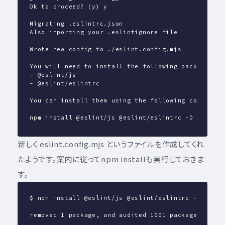
Ok to proceed? (y) y
Migrating .eslintrc.json
Also importing your .eslintignore file
Wrote new config to ./eslint.config.mjs
You will need to install the following packages to
- @eslint/js
- @eslint/eslintrc
You can install them using the following command:
npm install @eslint/js @eslint/eslintrc -D
新しく eslint.config.mjs というファイルを作成してくれ
たようです。案内に従ってnpm installも実行しておきま
す。
$ npm install @eslint/js @eslint/eslintrc -D
removed 1 package, and audited 1001 packages in 2s