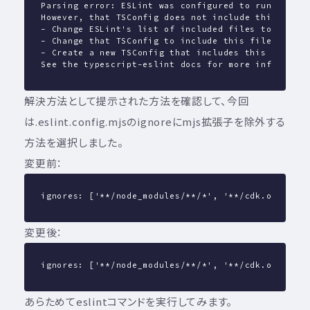
Parsing error: ESLint was configured to run on `<t
However, that TSConfig does not include this file.
- Change ESLint's list of included files to not in
- Change that TSConfig to include this file
- Create a new TSConfig that includes this file an
See the typescript-eslint docs for more info: <htt
解決方法として提示された方法を確認して、今回
は.eslint.config.mjsのignoreにmjs拡張子を除外する
方法を選択しました。
変更前：
ignores: ['**/node_modules/**/*', '**/cdk.out/**/*
変更後：
ignores: ['**/node_modules/**/*', '**/cdk.out/**/*
あらためてeslintコマンドを実行してみます。