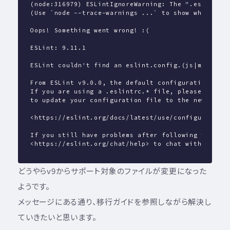
(node:316979) ESLintIgnoreWarning: The ".eslintign
(Use `node --trace-warnings ...` to show where the
Oops! Something went wrong! :(
ESLint: 9.11.1
ESLint couldn't find an eslint.config.(js|mjs|cjs)
From ESLint v9.0.0, the default configuration file
If you are using a .eslintrc.* file, please follow
to update your configuration file to the new forma
<https://eslint.org/docs/latest/use/configure/migr
If you still have problems after following the mig
<https://eslint.org/chat/help> to chat with the te
どうやらv9からサポート対象のファイルが変更になった
ようです。
メッセージにある通り、移行ガイドを参照しながら解決し
ていきたいと思います。