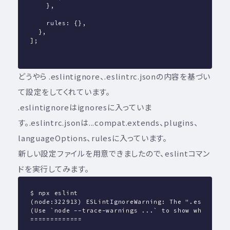
    },
    rules: {},
  },
];
どうやら .eslintignore、.eslintrc.jsonの内容を基づい
て設定をしてくれています。
.eslintignoreはignoresに入っていま
す。.eslintrc.jsonは...compat.extends、plugins、
languageOptions、rulesに入っています。
新しい設定ファイルを用意できましたので、eslintコマン
ドを実行してみます。
$ npx eslint
(node:322913) ESLintIgnoreWarning: The ".eslintign
(Use `node --trace-warnings ...` to show where the
=============