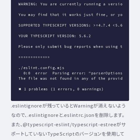
WARNING: You are currently running a version of Ty
You may find that it works just fine, or you may n
SUPPORTED TYPESCRIPT VERSIONS: >=4.7.4 <5.6.0
YOUR TYPESCRIPT VERSION: 5.6.2
Please only submit bug reports when using the offi
=============
./eslint.config.mjs
  0:0  error  Parsing error: "parserOptions.projec
The file was not found in any of the provided proj
✖ 1 problems (1 errors, 0 warnings)
.eslintignoreが残っているとWarningが消えないよう
なので、.eslintignoreと.eslintrc.jsonを削除します。
また、@typescript-eslint/typescript-estreeがサ
ポートしていないTypeScriptのバージョンを使用して