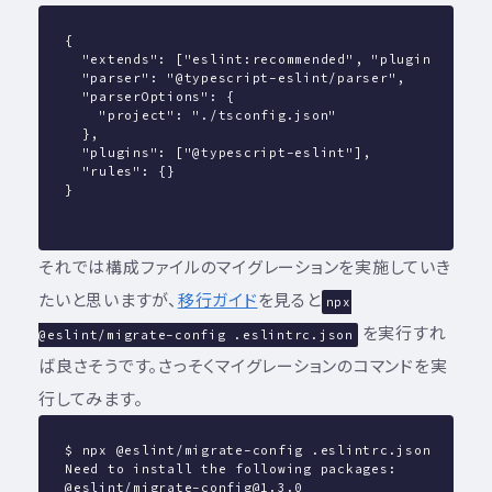
{
  "extends": ["eslint:recommended", "plugin:@types
  "parser": "@typescript-eslint/parser",
  "parserOptions": {
    "project": "./tsconfig.json"
  },
  "plugins": ["@typescript-eslint"],
  "rules": {}
}
それでは構成ファイルのマイグレーションを実施していき
たいと思いますが、
移行ガイド
を見ると
npx
を実行すれ
@eslint/migrate-config .eslintrc.json
ば良さそうです。さっそくマイグレーションのコマンドを実
行してみます。
$ npx @eslint/migrate-config .eslintrc.json
Need to install the following packages:
@eslint/migrate-config@1.3.0