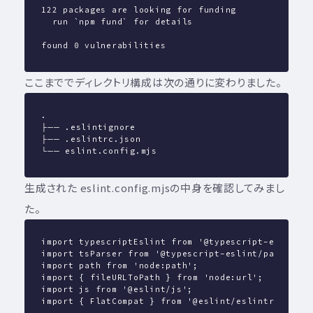
122 packages are looking for funding
  run `npm fund` for details
found 0 vulnerabilities
ここまででディレクトリ構成は次の通りに変わりました。
.
├── .eslintignore
├── .eslintrc.json
└── eslint.config.mjs
生成された eslint.config.mjsの中身を確認してみまし
た。
import typescriptEslint from '@typescript-eslint/e
import tsParser from '@typescript-eslint/parser';
import path from 'node:path';
import { fileURLToPath } from 'node:url';
import js from '@eslint/js';
import { FlatCompat } from '@eslint/eslintrc';