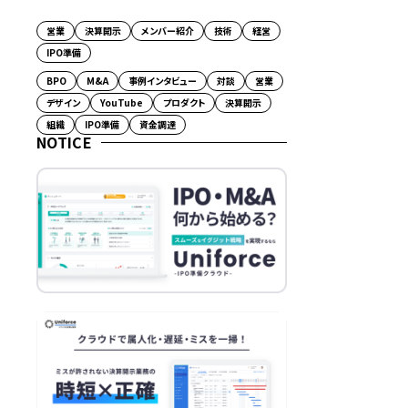
営業
決算開示
メンバー紹介
技術
経営
IPO準備
BPO
M&A
事例インタビュー
対談
営業
デザイン
YouTube
プロダクト
決算開示
組織
IPO準備
資金調達
NOTICE