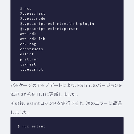
 $ ncu
 @types/jest                                    ^
 @types/node                                     
 @typescript-eslint/eslint-plugin                
 @typescript-eslint/parser                       
 aws-cdk                                         
 aws-cdk-lib                                     
 cdk-nag                                       ^2
 constructs                                      
 eslint                                          
 prettier                                        
 ts-jest                                         
 typescript                                      
パッケージのアップデートにより、ESLintのバージョンを
8.57.0から9.11.1に更新しました。
その後、eslintコマンドを実行すると、次のエラーに遭遇
しました。
$ npx eslint 